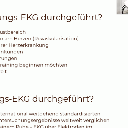
ungs-EKG durchgeführt?
ustbereich
en am Herzen (Revaskularisation)
arer Herzerkrankung
rankungen
örungen
s Training beginnen möchten
eit
ngs-EKG durchgeführt?
ternational weitgehend standardisierten
Untersuchungsergebnisse weltweit verglichen
i einem Ruhe – EKG über Elektroden im